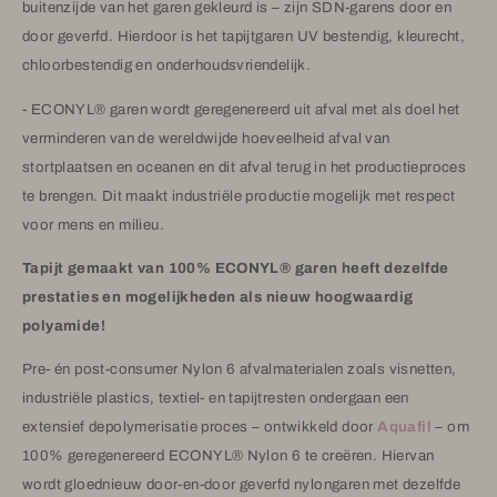
buitenzijde van het garen gekleurd is – zijn SDN-garens door en
door geverfd. Hierdoor is het tapijtgaren UV bestendig, kleurecht,
chloorbestendig en onderhoudsvriendelijk.
- ECONYL® garen wordt geregenereerd uit afval met als doel het
verminderen van de wereldwijde hoeveelheid afval van
stortplaatsen en oceanen en dit afval terug in het productieproces
te brengen. Dit maakt industriële productie mogelijk met respect
voor mens en milieu.
Tapijt gemaakt van 100% ECONYL® garen heeft dezelfde
prestaties en mogelijkheden als nieuw hoogwaardig
polyamide!
Pre- én post-consumer Nylon 6 afvalmaterialen zoals visnetten,
industriële plastics, textiel- en tapijtresten ondergaan een
extensief depolymerisatie proces – ontwikkeld door
Aquafil
– om
100% geregenereerd ECONYL® Nylon 6 te creëren. Hiervan
wordt gloednieuw door-en-door geverfd nylongaren met dezelfde