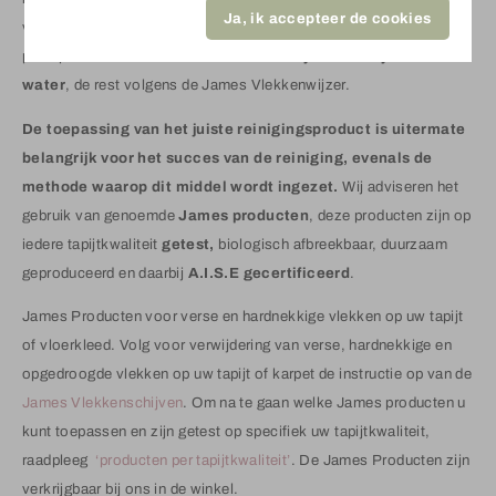
Ja, ik accepteer de cookies
voorkomt extra werk! Reinig vlekken volgens een eenvoudig
principe:
90% van alle verse vlekken zijn te verwijderen met
water
, de rest volgens de James Vlekkenwijzer.
De toepassing van het juiste reinigingsproduct is uitermate
belangrijk voor het succes van de reiniging, evenals de
methode
waarop dit middel wordt ingezet.
Wij adviseren het
gebruik van genoemde
James producten
, deze producten zijn op
iedere tapijtkwaliteit
getest,
biologisch afbreekbaar, duurzaam
geproduceerd en daarbij
A.I.S.E gecertificeerd
.
James Producten voor verse en hardnekkige vlekken op uw tapijt
of vloerkleed. Volg voor verwijdering van verse, hardnekkige en
opgedroogde vlekken op uw tapijt of karpet de instructie op van de
James Vlekkenschijven
. Om na te gaan welke James producten u
kunt toepassen en zijn getest op specifiek uw tapijtkwaliteit,
raadpleeg
‘producten per tapijtkwaliteit’
. De James Producten zijn
verkrijgbaar bij ons in de winkel.