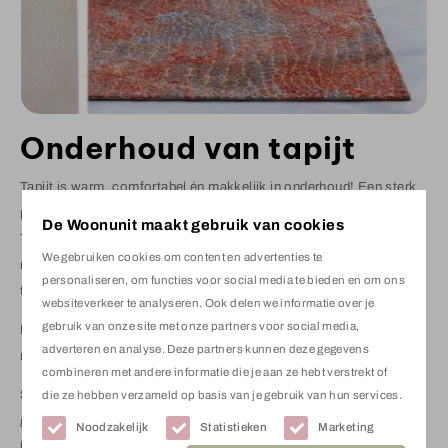
Onderhoud van tapijt
Tapijt is warm, comfortabel én makkelijk in onderhoud! Een sterk
product waar jarenlang onbekommerd op kan worden geleefd.
De Woonunit maakt gebruik van cookies
Tapijt vraagt – net als andere soorten vloerbedekking – om
We gebruiken cookies om content en advertenties te
regelmatig en het juiste onderhoud. De belangrijkste regels voor
personaliseren, om functies voor social media te bieden en om ons
tapijtverzorging zijn:
websiteverkeer te analyseren. Ook delen we informatie over je
gebruik van onze site met onze partners voor social media,
Houd vuil zoveel mogelijk buiten de deur
door gebruik te
adverteren en analyse. Deze partners kunnen deze gegevens
maken van goede roosters, borstel, of schoonloop matten.
combineren met andere informatie die je aan ze hebt verstrekt of
Stofzuig uw tapijt of karpet tenminste 2 x per week
met een
die ze hebben verzameld op basis van je gebruik van hun services.
goede stofzuiger. Vloerbedekking laat zich uitstekend reinigen,
Noodzakelijk
Statistieken
Marketing
het direct verwijderen van vlekken heeft de voorkeur
en